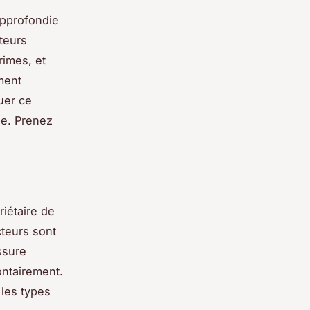
approfondie
teurs
rimes, et
ment
uer ce
le. Prenez
riétaire de
cteurs sont
ssure
ontairement.
 les types