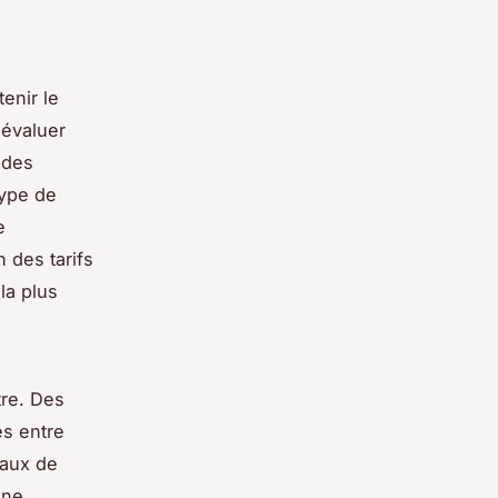
enir le
'évaluer
 des
type de
e
 des tarifs
la plus
tre. Des
es entre
taux de
une