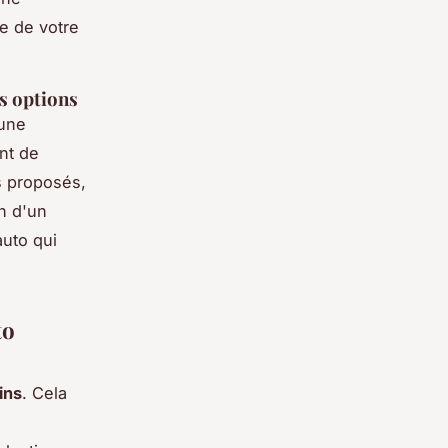
te de votre
s options
 une
nt de
s proposés,
n d'un
uto qui
to
ins
. Cela