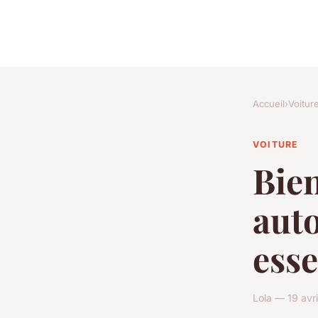
Accueil
›
Voitur
VOITURE
Bien
auto
esse
Lola — 19 avr