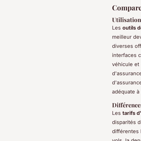
Comparer
Utilisatio
Les
outils 
meilleur de
diverses of
interfaces c
véhicule et
d'assurance
d'assurance
adéquate à u
Différence
Les
tarifs 
disparités 
différentes 
vols, la den