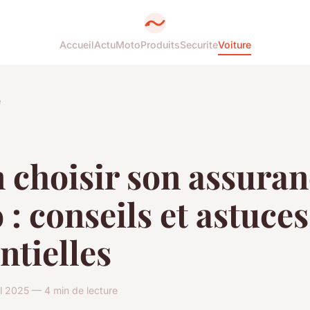
Accueil
Actu
Moto
Produits
Securite
Voiture
e
 choisir son assura
 : conseils et astuces
ntielles
il 2025 — 4 min de lecture