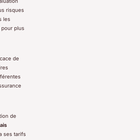
aluation
us risques
s les
 pour plus
icace de
fres
fférentes
'assurance
tion de
ais
 ses tarifs