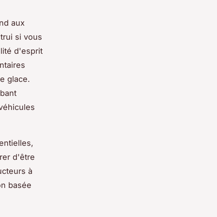
ond aux
rui si vous
ité d'esprit
ntaires
de glace.
obant
véhicules
entielles,
er d'être
ucteurs à
ion basée