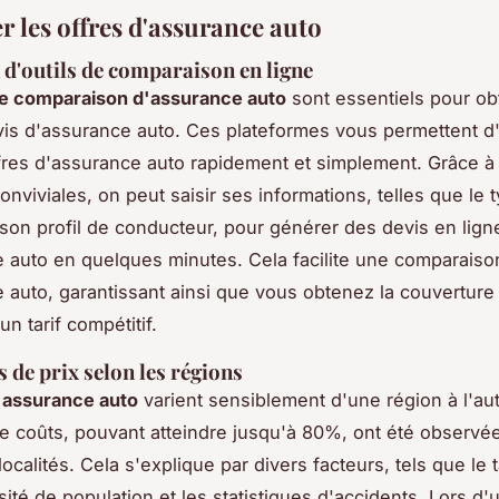
 les offres d'assurance auto
n d'outils de comparaison en ligne
de comparaison d'assurance auto
sont essentiels pour obt
vis d'assurance auto. Ces plateformes vous permettent d
fres d'assurance auto rapidement et simplement. Grâce à
onviviales, on peut saisir ses informations, telles que le 
 son profil de conducteur, pour générer des devis en lign
 auto en quelques minutes. Cela facilite une comparaison
 auto, garantissant ainsi que vous obtenez la couverture 
n tarif compétitif.
s de prix selon les régions
d'assurance auto
varient sensiblement d'une région à l'au
de coûts, pouvant atteindre jusqu'à 80%, ont été observé
localités. Cela s'explique par divers facteurs, tels que le 
sité de population et les statistiques d'accidents. Lors d'