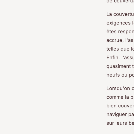
de couvertu
La couvertu
exigences l
êtes respon
accrue, l'a
telles que l
Enfin, l'as
quasiment t
neufs ou po
Lorsqu'on ch
comme la pr
bien couver
naviguer pa
sur leurs b